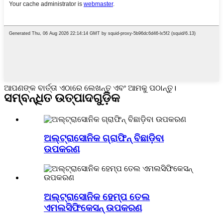
ଆପଣଙ୍କ ବାର୍ତ୍ତା ଏଠାରେ ଲେଖନ୍ତୁ ଏବଂ ଆମକୁ ପଠାନ୍ତୁ।
ସମ୍ବନ୍ଧିତ ଉତ୍ପାଦଗୁଡ଼ିକ
ଅଲ୍ଟ୍ରାସୋନିକ ଗ୍ରାଫିନ୍ ବିଛାଡ଼ିବା
ଉପକରଣ
ଅଲ୍ଟ୍ରାସୋନିକ ହେମ୍ପ ତେଲ
ଏମଲସିଫିକେସନ୍ ଉପକରଣ