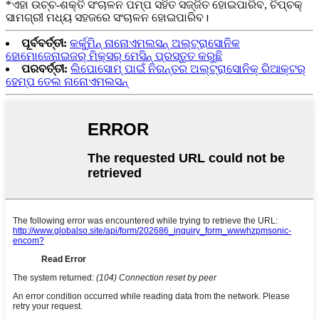
*ଏହା ଉଚ୍ଚ-ଶକ୍ତି ସଂଚାଳନ ପମ୍ପ ସହିତ ସଜ୍ଜିତ ହୋଇପାରିବ, ଚିପ୍ଚକ୍
ସାମଗ୍ରୀ ମଧ୍ୟ ସହଜରେ ସଂଚାଳନ ହୋଇପାରିବ।
ପୂର୍ବବର୍ତ୍ତୀ:
କର୍କୁମିନ୍ ନାନୋଏମଲସନ୍ ଅଲ୍ଟ୍ରାସୋନିକ
ହୋମୋଜେନାଇଜର୍ ମିକ୍ସର୍ ମେସିନ୍ ପ୍ରସ୍ତୁତ କରୁଛି
ପରବର୍ତ୍ତୀ:
ଲିପୋସୋମ୍ ପାଇଁ ନିରନ୍ତର ଅଲ୍ଟ୍ରାସୋନିକ୍ ରିଆକ୍ଟର୍
ହେମ୍ପ ତେଲ ନାନୋଏମଲସନ୍