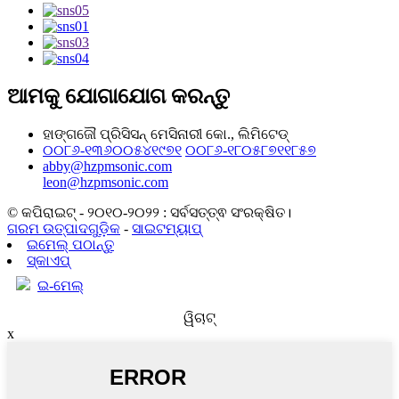
ଆମକୁ ଯୋଗାଯୋଗ କରନ୍ତୁ
ହାଙ୍ଗଜୌ ପ୍ରିସିସନ୍ ମେସିନାରୀ କୋ., ଲିମିଟେଡ୍
୦୦୮୬-୧୩୬୦୦୫୪୧୯୭୧
୦୦୮୬-୧୮୦୫୮୭୧୧୮୫୭
abby@hzpmsonic.com
leon@hzpmsonic.com
© କପିରାଇଟ୍ - ୨୦୧୦-୨୦୨୨ : ସର୍ବସତ୍ତ୍ଵ ସଂରକ୍ଷିତ।
ଗରମ ଉତ୍ପାଦଗୁଡ଼ିକ
-
ସାଇଟମ୍ୟାପ୍
ଇମେଲ୍ ପଠାନ୍ତୁ
ସ୍କାଏପ୍
ଇ-ମେଲ୍
ୱିଚାଟ୍
x