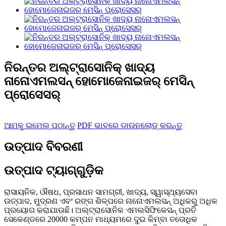
ନିରନ୍ତର ଅଲ୍ଟ୍ରାସୋନିକ୍ ଖାଦ୍ୟ
ନାନୋଏମଲସନ୍ ହୋମୋଜେନାଇଜର୍ ମେସିନ୍
ପ୍ରୋସେସର୍
ଆମକୁ ଇମେଲ୍ ପଠାନ୍ତୁ
PDF ଭାବରେ ଡାଉନଲୋଡ୍ କରନ୍ତୁ
ଉତ୍ପାଦ ବିବରଣୀ
ଉତ୍ପାଦ ଟ୍ୟାଗ୍‌ଗୁଡ଼ିକ
ରାସାୟନିକ, ଔଷଧ, ପ୍ରସାଧନ ସାମଗ୍ରୀ, ଖାଦ୍ୟ, ସ୍ୱାସ୍ଥ୍ୟସେବା
ଉତ୍ପାଦ, ମୁଦ୍ରଣ ଏବଂ ରଙ୍ଗ ଶିଳ୍ପରେ ନାନୋଏମଲସନ୍ ଅଧିକରୁ ଅଧିକ
ପ୍ରୟୋଗ କରାଯାଉଛି। ଅଲ୍ଟ୍ରାସୋନିକ ଏମଲସିଫିକେସନ୍ ପ୍ରତି
ସେକେଣ୍ଡରେ 20000 କମ୍ପନ ମାଧ୍ୟମରେ ଦୁଇ କିମ୍ବା ତତୋଧିକ