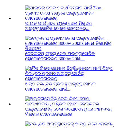
ପାଉଡ ପାଇଁ 3kw ଫ୍ଲୋ ସେଲ୍ ମିକ୍ସର
ଅଲ୍ଟ୍ରାସୋନିକ ହୋମୋଜେନାଇଜର୍...
ଟେବୁଲଟପ୍ ଫ୍ଲୋ ସେଲ୍ ଅଲ୍ଟ୍ରାସୋନିକ
ହୋମୋଜେନାଇଜର 3000w 20kh...
ଶିଳ୍ପ ନିରନ୍ତର ପ୍ରବାହ ଅଲ୍ଟ୍ରାସୋନିକ
ହୋମୋଜେନାଇଜର୍ ପାଇଁ...
ଅଲ୍ଟ୍ରାସୋନିକ୍ ତେଲ ଲିପୋସୋମ୍ ନାନୋଏମଲସନ୍
ମିଶ୍ରକ ହୋମୋଜେନାଇଜର