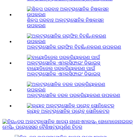
ଶିଳ୍ପ ପ୍ରବାହ ଅଲ୍ଟ୍ରାସୋନିକ ନିଷ୍କାସନ
ଉପକରଣ
ଅଲ୍ଟ୍ରାସୋନିକ ଗ୍ରାଫିନ ବିଚ୍ଛିନ୍ନକରଣ ଉପକରଣ
ବାୟୋଡିଜେଲ ପ୍ରକ୍ରିୟାକରଣ ପାଇଁ
ଅଲ୍ଟ୍ରାସୋନିକ ଏମଲସିଫାଇଂ ଡିଭାଇସ୍
ଅଲ୍ଟ୍ରାସୋନିକ ତରଳ ପ୍ରକ୍ରିୟାକରଣ ଉପକରଣ
ଲ୍ୟାବ୍ ଅଲ୍ଟ୍ରାସୋନିକ୍ ପ୍ରୋବ୍ ସୋନିକେଟର୍