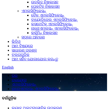
ଉଦ୍ଭିଦ ନିଷ୍କାସନ
ପେକ୍ଟିନ ନିଷ୍କାସନ
ଏମଲସିଫିକେସନ୍
ତୈଳ ଏମଲସିଫିକେସନ୍
ବାୟୋଡିଜେଲ ଏମଲସିଫିକେସନ୍
କସମେଟିକ୍ ଏମଲସିଫିକେସନ୍
ନାନୋଏମଲସନ୍ ଏମଲସିଫିକେସନ୍
କର୍କୁମିନ୍ ନିଷ୍କାସନ
ସ୍ପ୍ରେ ଆବରଣ
ଭିଡିଓ
ଆମ ବିଷୟରେ
ସାଧାରଣ ପ୍ରଶ୍ନ
ବ୍ଲଗଗୁଡିକ
ଆମ ସହିତ ଯୋଗାଯୋଗ କରନ୍ତୁ
English
ଘର
ପ୍ରୟୋଗ
ଏମଲସିଫିକେସନ୍
ନାନୋଏମଲସନ୍ ଏମଲସିଫିକେସନ୍
ବର୍ଗଗୁଡ଼ିକ
ଲ୍ୟାବ୍ ଅଲ୍ଟ୍ରାସୋନିକ ଉପକରଣ