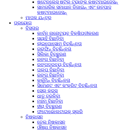
ଷ୍ଟେନଲେସ୍ ଷ୍ଟିଲ୍ ଟ୍ୟାଙ୍କ କଷ୍ଟମାଇଜେସନ୍
ସାମଗ୍ରିକ ସମାଧାନ ଡିଜାଇନ୍ ଏବଂ ଉତ୍ପାଦ
କଷ୍ଟମାଇଜେସନ୍
ମାପକ ଯନ୍ତ୍ର
ପ୍ରୟୋଗ
ବିସ୍ତାର
କାର୍ବନ ନାନୋଟ୍ୟୁବ୍ ବିକ୍ଷିପ୍ତୀକରଣ
ସ୍ୟାହି ବିଛାଡ଼ିବା
ଲାଇପୋସୋମ୍ ବିଚ୍ଛିନ୍ନତା
ଗ୍ରାଫିନ୍ ବିଚ୍ଛିନ୍ନତା
ସିଲିକା ବିଚ୍ଛୁରଣ
ରଙ୍ଗ ବିଛାଡ଼ିବା
ରଙ୍ଗଦ୍ରବ୍ୟ ବିଚ୍ଛିନ୍ନତା
ପଲ୍ପ ବିଛାଡ଼ିବା
ରଙ୍ଗ ବିଛାଡ଼ିବା
କର୍କୁମିନ୍ ବିଚ୍ଛିନ୍ନତା
ସିମେଣ୍ଟ ଏବଂ କଂକ୍ରିଟ୍ ବିଚ୍ଛିନ୍ନତା
ସେଲ୍ କ୍ରସ୍
ଧାତୁ ତରଳିବା
ମହମ ବିଛାଡ଼ିବା
ହୀରା ବିଚ୍ଛୁରଣ
ଫଟୋଭୋଲଟାଇକ୍ ସ୍ଲରି
ନିଷ୍କାସନ
ତେଲ ନିଷ୍କାସନ
ଔଷଧି ନିଷ୍କାସନ