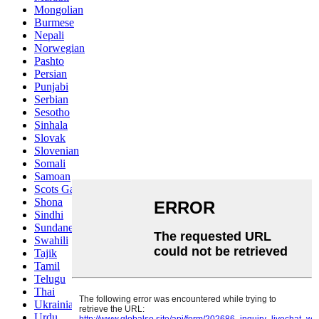
Mongolian
Burmese
Nepali
Norwegian
Pashto
Persian
Punjabi
Serbian
Sesotho
Sinhala
Slovak
Slovenian
Somali
Samoan
Scots Gaelic
Shona
Sindhi
Sundanese
Swahili
Tajik
Tamil
Telugu
Thai
Ukrainian
Urdu