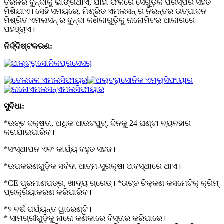
ତରଳର ବୁନ୍ଦାକୁ ଭାଙ୍ଗିଥାଏ, ଯାହା ଫଳରେ ସେଗୁଡ଼ିକ ପରସ୍ପର ସହିତ
ମିଶିଯାଏ। ସେହି ସମୟରେ, ମିଶ୍ରିତ ଏମଲସନ୍ ର ନିରନ୍ତର ଉତ୍ପାଦନ
ମିଶ୍ରିତ ଏମଲସନ୍ ର ବୁନ୍ଦା କଣିକାଗୁଡ଼ିକୁ ନାନୋମିଟର ଆକାରରେ
ପହଞ୍ଚାଏ।
ନିର୍ଦ୍ଦିଷ୍ଟକରଣ:
ସୁବିଧା:
*ଉଚ୍ଚ ଦକ୍ଷତା, ଅଧିକ ଆଉଟପୁଟ୍, ଦିନକୁ 24 ଘଣ୍ଟା ବ୍ୟବହାର
କରାଯାଇପାରିବ।
*ସଂସ୍ଥାପନ ଏବଂ କାର୍ଯ୍ୟ ବହୁତ ସହଜ।
*ଉପକରଣଗୁଡ଼ିକ ସର୍ବଦା ଆତ୍ମ-ସୁରକ୍ଷା ଅବସ୍ଥାରେ ଥାଏ।
*CE ପ୍ରମାଣପତ୍ର, ଖାଦ୍ୟ ଗ୍ରେଡ୍। *ଉଚ୍ଚ ଚିକ୍କଣ କସମେଟିକ୍ କ୍ରିମ୍
ପ୍ରକ୍ରିୟାକରଣ କରିପାରିବ।
*୨ ବର୍ଷ ପର୍ଯ୍ୟନ୍ତ ୱାରେଣ୍ଟି।
* ସାମଗ୍ରୀଗୁଡ଼ିକୁ ନାନୋ କଣିକାରେ ବିସ୍ତାର କରିପାରେ।