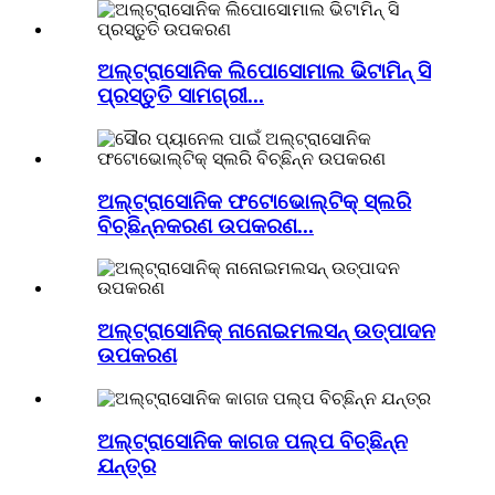
ଅଲ୍ଟ୍ରାସୋନିକ ଲିପୋସୋମାଲ ଭିଟାମିନ୍ ସି
ପ୍ରସ୍ତୁତି ସାମଗ୍ରୀ...
ଅଲ୍ଟ୍ରାସୋନିକ ଫଟୋଭୋଲ୍ଟିକ୍ ସ୍ଲରି
ବିଚ୍ଛିନ୍ନକରଣ ଉପକରଣ...
ଅଲ୍ଟ୍ରାସୋନିକ୍ ନାନୋଇମଲସନ୍ ଉତ୍ପାଦନ
ଉପକରଣ
ଅଲ୍ଟ୍ରାସୋନିକ କାଗଜ ପଲ୍ପ ବିଚ୍ଛିନ୍ନ
ଯନ୍ତ୍ର