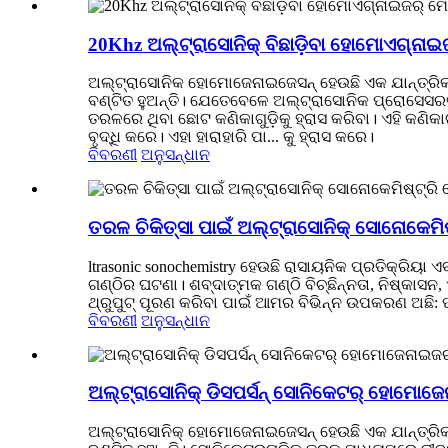
20Khz ଅଲ୍ଟ୍ରାସୋନିକ୍ ବିଛାଡ଼ିବା ହୋମୋଏଗ୍ନାଇଜ
ଅଲ୍ଟ୍ରାସୋନିକ ହୋମୋଜେନାଇଜେସନ୍ ହେଉଛି ଏକ ଯାନ୍ତ୍ରିକ 
ବଣ୍ଟିତ ହୁଅନ୍ତି। ଯେତେବେଳେ ଅଲ୍ଟ୍ରାସୋନିକ ପ୍ରୋସେସର
ତରଳରେ ଥିବା ଛୋଟ କଣିକାଗୁଡ଼ିକୁ ହ୍ରାସ କରିବା। ଏହି କଣିକାଗ
ବୃଦ୍ଧି କରେ। ଏହା ହାରାହାରି ପା... କୁ ହ୍ରାସ କରେ।
ବିବରଣୀ
ଅନୁସନ୍ଧାନ
ତରଳ ଚିକିତ୍ସା ପାଇଁ ଅଲ୍ଟ୍ରାସୋନିକ୍ ସୋନୋକେମିଷ୍
ltrasonic sonochemistry ହେଉଛି ରାସାୟନିକ ପ୍ରତିକ୍ରି
ଗଣ୍ଠିର ଘଟଣା। ଶବ୍ଦାତ୍ମକ ଗଣ୍ଠି ବିଚ୍ଛିନ୍ନତା, ନିଷ୍କାସନ
ଥ୍ରୁପୁଟ୍ ପୂରଣ କରିବା ପାଇଁ ଆମର ବିଭିନ୍ନ ଉପକରଣ ଅଛି: ପ୍
ବିବରଣୀ
ଅନୁସନ୍ଧାନ
ଅଲ୍ଟ୍ରାସୋନିକ୍ ଡିସପର୍ସନ୍ ସୋନିକେଟର୍ ହୋମୋଜେ
ଅଲ୍ଟ୍ରାସୋନିକ୍ ହୋମୋଜେନାଇଜେସନ୍ ହେଉଛି ଏକ ଯାନ୍ତ୍ରିକ