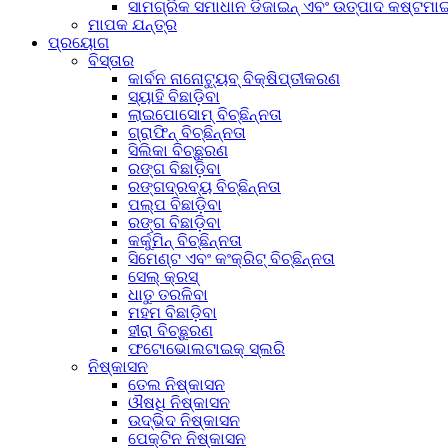
ସାମଗ୍ରିକ ସମାଧାନ ଡିଜାଇନ୍ ଏବଂ ଉତ୍ପାଦ କଷ୍ଟମା
ମାପକ ଯନ୍ତ୍ର
ପ୍ରୟୋଗ
ବିସ୍ତାର
କାର୍ବନ ନାନୋଟ୍ୟୁବ୍ ବିକ୍ଷିପ୍ତୀକରଣ
ସ୍ୟାହି ବିଛାଡ଼ିବା
ଲାଇପୋସୋମ୍ ବିଚ୍ଛିନ୍ନତା
ଗ୍ରାଫିନ୍ ବିଚ୍ଛିନ୍ନତା
ସିଲିକା ବିଚ୍ଛୁରଣ
ରଙ୍ଗ ବିଛାଡ଼ିବା
ରଙ୍ଗଦ୍ରବ୍ୟ ବିଚ୍ଛିନ୍ନତା
ପଲ୍ପ ବିଛାଡ଼ିବା
ରଙ୍ଗ ବିଛାଡ଼ିବା
କର୍କୁମିନ୍ ବିଚ୍ଛିନ୍ନତା
ସିମେଣ୍ଟ ଏବଂ କଂକ୍ରିଟ୍ ବିଚ୍ଛିନ୍ନତା
ସେଲ୍ କ୍ରସ୍
ଧାତୁ ତରଳିବା
ମହମ ବିଛାଡ଼ିବା
ହୀରା ବିଚ୍ଛୁରଣ
ଫଟୋଭୋଲଟାଇକ୍ ସ୍ଲରି
ନିଷ୍କାସନ
ତେଲ ନିଷ୍କାସନ
ଔଷଧି ନିଷ୍କାସନ
ଉଦ୍ଭିଦ ନିଷ୍କାସନ
ପେକ୍ଟିନ ନିଷ୍କାସନ