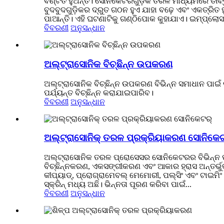
ବଣ୍ଟିତ ହୁଅନ୍ତି। ସୋନିକେଟରଗୁଡ଼ିକ ତରଳ ମାଧ୍ୟମରେ ତୀବ୍ର 
ବୁଦବୁଦଗୁଡ଼ିକର ଦ୍ରୁତ ଗଠନ ହୁଏ ଯାହା ବଢ଼େ ଏବଂ ଏକତ୍ରି
ପାଆନ୍ତି। ଏହି ଘଟଣାଟିକୁ ଗଣ୍ଠିପୋକ କୁହାଯାଏ। ଇମ୍ପ୍ଲୋସନ୍
ବିବରଣୀ
ଅନୁସନ୍ଧାନ
ଅଲ୍ଟ୍ରାସୋନିକ ବିଚ୍ଛିନ୍ନ ଉପକରଣ
ଅଲ୍ଟ୍ରାସୋନିକ ବିଚ୍ଛିନ୍ନ ଉପକରଣ ବିଭିନ୍ନ ସମାଧାନ ପାଇଁ ଉ
ପର୍ଯ୍ୟନ୍ତ ବିଚ୍ଛିନ୍ନ କରାଯାଇପାରିବ।
ବିବରଣୀ
ଅନୁସନ୍ଧାନ
ଅଲ୍ଟ୍ରାସୋନିକ୍ ତରଳ ପ୍ରକ୍ରିୟାକରଣ ସୋନିକେଟ
ଅଲ୍ଟ୍ରାସୋନିକ ତରଳ ପ୍ରୋସେସର ସୋନିକେଟରର ବିଭିନ୍ନ ପ୍ରକ
ବିଚ୍ଛିନ୍ନକରଣ, ଏକସଙ୍ଗୀକରଣ ଏବଂ ଆକାର ହ୍ରାସ ଅନ୍ତର
କୀପ୍ୟାଡ୍, ପ୍ରୋଗ୍ରାମେବଲ୍ ମେମୋରୀ, ପଲ୍ସିଂ ଏବଂ ଟାଇମ
ସ୍କ୍ରିନ୍ ମଧ୍ୟ ଅଛି। ଭିନ୍ନତା ପୂରଣ କରିବା ପାଇଁ...
ବିବରଣୀ
ଅନୁସନ୍ଧାନ