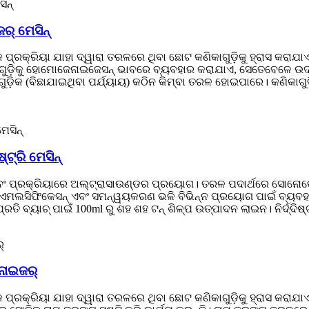
ର୍ ମେସିନ୍
ପ୍ରକ୍ରିୟା ଯାହା ଦ୍ୱାରା ତରଳରେ ଥିବା ଛୋଟ କଣିକାଗୁଡ଼ିକୁ ହ୍ରାସ କରା
ଗୁଡ଼ିକୁ ହୋମୋଜେନାଇଜେସନ୍ ଭାବରେ ବ୍ୟବହାର କରାଯାଏ, ସେତେବେଳେ ଉଦ୍ଦ
ୁଡ଼ିକ (ବିଛାଯାଇଥିବା ପର୍ଯ୍ୟାୟ) କଠିନ କିମ୍ବା ତରଳ ହୋଇପାରେ। କଣିକାଗୁଡ଼
ଟ୍ରି ମେସିନ୍
ୟା ଏବଂ ପ୍ରକ୍ରିୟାରେ ଅଲ୍ଟ୍ରାସାଉଣ୍ଡର ପ୍ରୟୋଗ। ତରଳ ପଦାର୍ଥରେ ସୋନୋକେ
, ଏମଲସିଫିକେସନ୍ ଏବଂ ସମନ୍ୱୟକରଣ ଭଳି ବିଭିନ୍ନ ପ୍ରୟୋଗ ପାଇଁ ବ୍ୟବହାର କ
ରତି ବ୍ୟାଚ୍ ପାଇଁ 100ml ରୁ ଶହ ଶହ ଟନ୍ ଶିଳ୍ପ ଉତ୍ପାଦନ ଲାଇନ। ନିର୍ଦ୍ଦିଷ
ନାଇଜର୍
 ପ୍ରକ୍ରିୟା ଯାହା ଦ୍ୱାରା ତରଳରେ ଥିବା ଛୋଟ କଣିକାଗୁଡ଼ିକୁ ହ୍ରାସ କରା