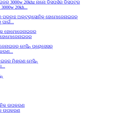
3000w 20kh...
ପାଇଁ...
ରକ ହୋମୋଜେନାଇଜର
କରଣ...
...
ନିକ ଉପକରଣ