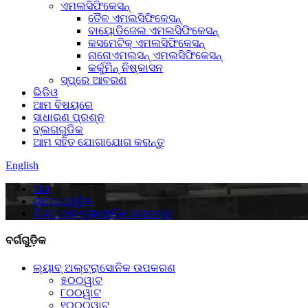
ଏମଲସିଫିକେସନ୍
ତୈଳ ଏମଲସିଫିକେସନ୍
ବାୟୋଡିଜେଲ ଏମଲସିଫିକେସନ୍
କସମେଟିକ୍ ଏମଲସିଫିକେସନ୍
ନାନୋଏମଲସନ୍ ଏମଲସିଫିକେସନ୍
କର୍କୁମିନ୍ ନିଷ୍କାସନ
ସ୍ପ୍ରେ ଆବରଣ
ଭିଡିଓ
ଆମ ବିଷୟରେ
ସାଧାରଣ ପ୍ରଶ୍ନ
ବ୍ଲଗଗୁଡିକ
ଆମ ସହିତ ଯୋଗାଯୋଗ କରନ୍ତୁ
English
ଘର
ଉତ୍ପାଦଗୁଡ଼ିକ
ଶିଳ୍ପ ଅଲ୍ଟ୍ରାସୋନିକ ଉପକରଣ
ବର୍ଗଗୁଡ଼ିକ
ଲ୍ୟାବ୍ ଅଲ୍ଟ୍ରାସୋନିକ ଉପକରଣ
୫୦୦ୱାଟ
୮୦୦ୱାଟ
୧୦୦୦ୱାଟ