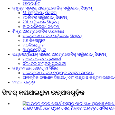
୧୫୦୦ୱାଟ
କ୍ଷୁଦ୍ର ସ୍କେଲ୍ ଅଲ୍ଟ୍ରାସୋନିକ୍ ସର୍କୁଲେସନ୍ ସିଷ୍ଟମ୍
5L ସର୍କୁଲେସନ୍ ସିଷ୍ଟମ୍
୧୦ଲିଟର ସର୍କୁଲେସନ୍ ସିଷ୍ଟମ୍
20L ସର୍କୁଲେସନ୍ ସିଷ୍ଟମ୍
କାଚ ସର୍କୁଲେସନ୍ ସିଷ୍ଟମ୍
ଶିଳ୍ପ ଅଲ୍ଟ୍ରାସୋନିକ ଉପକରଣ
ଷ୍ଟେନଲେସ୍ ଷ୍ଟିଲ୍ ସର୍କୁଲେସନ୍ ସିଷ୍ଟମ୍
୧.୫ କିଲୋୱାଟ
୨.୦କିଲୋୱାଟ
୩.୦କିଲୋୱାଟ
ଇଣ୍ଡଷ୍ଟ୍ରିଆଲ୍ ସ୍କେଲ୍ ଅଲ୍ଟ୍ରାସୋନିକ୍ ସର୍କୁଲେସନ୍ ସିଷ୍ଟମ୍
ପୃଥକ ସଂଚାଳନ ପ୍ରଣାଳୀ
ନିରନ୍ତର ସଂଚାଳନ ପ୍ରଣାଳୀ
କଷ୍ଟମାଇଜ୍ ହୋଇଥିବା ସିରିଜ୍
ଷ୍ଟେନଲେସ୍ ଷ୍ଟିଲ୍ ଟ୍ୟାଙ୍କ କଷ୍ଟମାଇଜେସନ୍
ସାମଗ୍ରିକ ସମାଧାନ ଡିଜାଇନ୍ ଏବଂ ଉତ୍ପାଦ କଷ୍ଟମାଇଜେସନ
ମାପକ ଯନ୍ତ୍ର
ଫିଚର୍ କରାଯାଇଥିବା ଉତ୍ପାଦଗୁଡ଼ିକ
ପାଉଡ ପାଇଁ 3kw ଫ୍ଲୋ ସେଲ୍ ମିକ୍ସର ଅଲ୍ଟ୍ରାସୋନିକ ହ