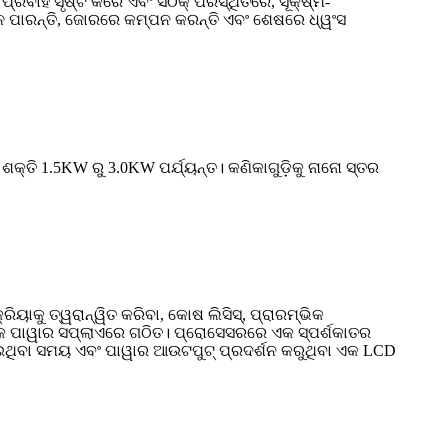
ରବାହ ସୃଷ୍ଟି କରେ ଏବଂ ସଠିକ୍ ପରିସ୍ଥିତିରେ, ସୂକ୍ଷ୍ମ-
ି ନ ପାରନ୍ତି, ଜୋରରେ କମ୍ପନ କରନ୍ତି ଏବଂ ଶେଷରେ ଧ୍ୱଂସ
ଶକ୍ତି 1.5KW ରୁ 3.0KW ପର୍ଯ୍ୟନ୍ତ। କଣିକାଗୁଡ଼ିକୁ ନାନୋ ସ୍ତର
ାକୁ ତ୍ୱରାନ୍ୱିତ କରିବା, କୋଷ ଲିସିସ୍, ପ୍ରାରମ୍ଭିକ
ଏକ ପାୱାର ସପ୍ଲାଏରେ ଗଠିତ। ପ୍ରୋସେସରରେ ଏକ ସ୍ପର୍ଶକାତର
ଯାଇଥିବା ସମୟ ଏବଂ ପାୱାର ଆଉଟପୁଟ୍ ପ୍ରଦର୍ଶନ କରୁଥିବା ଏକ LCD