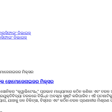
ସିଫାଇଂ ଡିଭାଇସ୍
ୋନିକ ହୋମୋଜେନାଇଜର ମିକ୍ସର
ାସୋନିକର "କ୍ୱାଭିଟେସନ୍" ପ୍ରଭାବ ମାଧ୍ୟମରେ କଠିନ କଣିକା ଏବଂ ତରଳ ଅଣୁଗ
୍ତିବିଦ୍ୟା ତରଳରେ ବିଭିନ୍ନ ଅବସ୍ଥା ସୃଷ୍ଟି କରିପାରିବ। ଏହି ଘଟଣାଟିକ
ାକୁ ଜଳ ଚିକିତ୍ସା, ବିସ୍ତାର ଏବଂ କଠିନ-ତରଳ ପ୍ରଣାଳୀର ମିଶ୍ରଣ ପାଇ