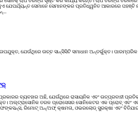
ସୋନିକ୍ ଚାପ ତରଙ୍ଗ ସୃଷ୍ଟି କରି କାର୍ଯ୍ୟ କରନ୍ତି। ଚାପ ତରଙ୍ଗ ତରଳରେ ପ୍
ତ ହୁଏ ଯେପର୍ଯ୍ୟନ୍ତ ସେମାନେ ସେମାନଙ୍କର ପ୍ରତିଧ୍ୱନିତ ଆକାରରେ ପହଞ୍ଚ
...
ପଯୁକ୍ତ, ଯେଉଁଥିରେ ଉଚ୍ଚ ସାନ୍ସିସିଟି ସମାଧାନ ଅନ୍ତର୍ଭୁକ୍ତ। ପାରମ୍ପରିକ 
ର୍
ାରର ବ୍ୟବହାର ଅଛି, ଯେଉଁଥିରେ ରାସାୟନିକ ଏବଂ ଉତ୍ପ୍ରବାହୀ ପ୍ରତିକ୍ରିୟ
୍ଭୁକ୍ତ। ଅଲ୍ଟ୍ରାସୋନିକ ତରଳ ପ୍ରୋସେସର ସୋନିକେଟର ଏକ ପ୍ରୋବ୍ ଏବଂ 
ିଂ ଫଙ୍କସନ୍ସ, ରିମୋଟ୍ ଅନ୍/ଅଫ୍ କ୍ଷମତା, ଓଭରଲୋଡ୍ ସୁରକ୍ଷା ଏବଂ ବିତି