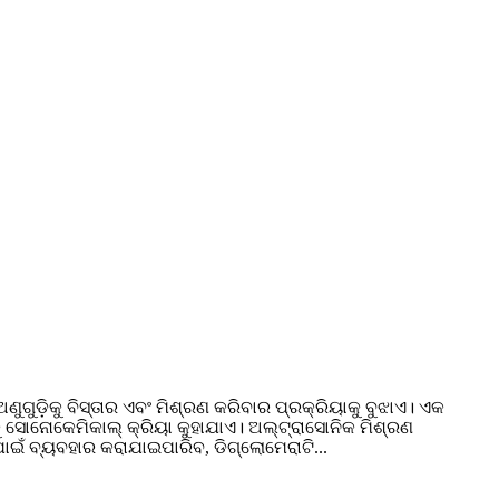
ୁଡ଼ିକୁ ବିସ୍ତାର ଏବଂ ମିଶ୍ରଣ କରିବାର ପ୍ରକ୍ରିୟାକୁ ବୁଝାଏ। ଏକ
ୁ ସୋନୋକେମିକାଲ୍ କ୍ରିୟା କୁହାଯାଏ। ଅଲ୍ଟ୍ରାସୋନିକ ମିଶ୍ରଣ
ଁ ବ୍ୟବହାର କରାଯାଇପାରିବ, ଡିଗ୍ଲୋମେରାଟି...