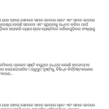
ଯାଏ ଯାହା ଦ୍ଵାରା ସେମାନେ ସମାନ ଭାବରେ ଛୋଟ ଏବଂ ସମାନ ଭାବରେ
େଶ୍ୟ ହେଉଛି ସମାନତା ଏବଂ ସ୍ଥିରତାକୁ ଉନ୍ନତ କରିବା ପାଇଁ
ିକର ହାରାହାରି ବ୍ୟାସ ହ୍ରାସ ବ୍ୟକ୍ତିଗତ କଣିକାଗୁଡ଼ିକର ସଂଖ୍ୟାକୁ
ମିକାଲ୍ ପ୍ରଭାବ ସୃଷ୍ଟି କରୁଥିବା ଯନ୍ତ୍ର ହେଉଛି ଶବ୍ଦାତ୍ମକ
ରାଯାଇପାରିବ। ଥ୍ରୁପୁଟ୍ ଦୃଷ୍ଟିରୁ, ବିଭିନ୍ନ ନିର୍ଦ୍ଦିଷ୍ଟକରଣର
୍ଟକରଣ...
ଯାଏ ଯାହା ଦ୍ଵାରା ସେମାନେ ସମାନ ଭାବରେ ଛୋଟ ଏବଂ ସମାନ ଭାବରେ