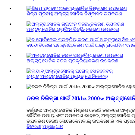
ଶିଳ୍ପ ପ୍ରବାହ ଅଲ୍ଟ୍ରାସୋନିକ ନିଷ୍କାସନ ଉପକରଣ
ଅଲ୍ଟ୍ରାସୋନିକ ଗ୍ରାଫିନ ବିଚ୍ଛିନ୍ନକରଣ ଉପକରଣ
ବାୟୋଡିଜେଲ ପ୍ରକ୍ରିୟାକରଣ ପାଇଁ ଅଲ୍ଟ୍ରାସୋନିକ ଏମଲ
ଅଲ୍ଟ୍ରାସୋନିକ ତରଳ ପ୍ରକ୍ରିୟାକରଣ ଉପକରଣ
ଲ୍ୟାବ୍ ଅଲ୍ଟ୍ରାସୋନିକ୍ ପ୍ରୋବ୍ ସୋନିକେଟର୍
ତରଳ ଚିକିତ୍ସା ପାଇଁ 20khz 2000w ଅଲ୍ଟ୍ରାସ
ବର୍ଣ୍ଣନା: ଅଲ୍ଟ୍ରାସୋନିକ ମିଶ୍ରଣ ହେଉଛି ତରଳରେ ଅଲ୍ଟ୍ର
ଭୌତିକ ଉପାୟ ଏବଂ ଉପକରଣ ଭାବରେ, ଅଲ୍ଟ୍ରାସୋନିକ ପ୍ରଯୁକ
ଉପକରଣ ହେଉଛି ସୋନୋକେମିକାଲ୍ ଉପକରଣର ଏକ ପ୍ରୟୋଗ, ଯାହ
ବିବରଣୀ
ଅନୁସନ୍ଧାନ