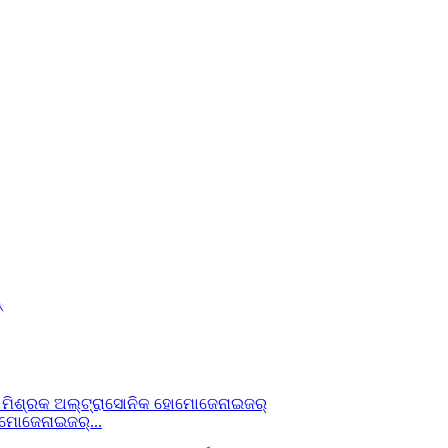
୍
ୋମୋଜେନାଇଜର୍...